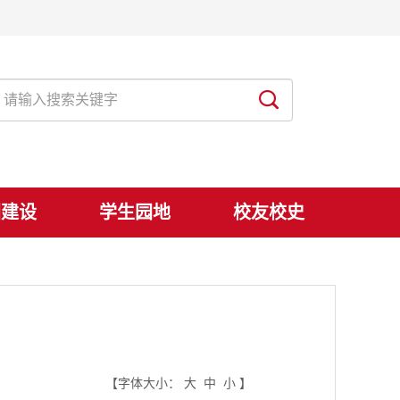
团建设
学生园地
校友校史
【字体大小：
大
中
小
】