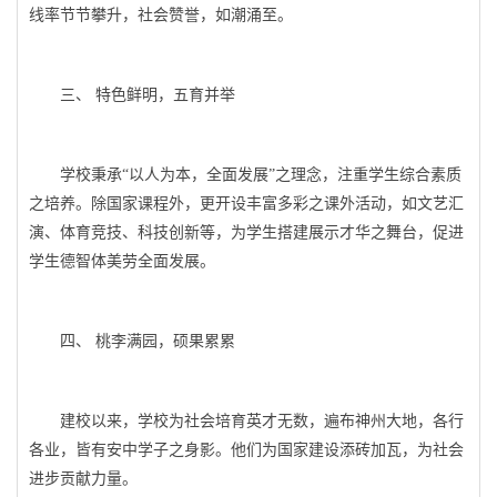
线率节节攀升，社会赞誉，如潮涌至。
三、 特色鲜明，五育并举
学校秉承“以人为本，全面发展”之理念，注重学生综合素质
之培养。除国家课程外，更开设丰富多彩之课外活动，如文艺汇
演、体育竞技、科技创新等，为学生搭建展示才华之舞台，促进
学生德智体美劳全面发展。
四、 桃李满园，硕果累累
建校以来，学校为社会培育英才无数，遍布神州大地，各行
各业，皆有安中学子之身影。他们为国家建设添砖加瓦，为社会
进步贡献力量。