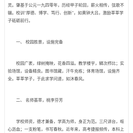
灵。肇基于公元一九四零年，历经甲子轮回，薪火相传，弦歌不
辍。校训“厚德、博学、笃行、创新”，如黄钟大吕，激励莘莘学
子砥砺前行。
一、 校园胜景，设施完备
校园广袤，绿树掩映，花香四溢。教学楼宇，鳞次栉比；实
验场馆，设备精良。图书馆藏，汗牛充栋；体育场馆，设施齐
全。莘莘学子，于此求学问道，如沐春风。
二、 名师荟萃，桃李芬芳
学校师资，德才兼备，学高为师，身正为范。三尺讲台，呕
心沥血；一支粉笔，书写春秋。近年来，高考捷报频传，本科上