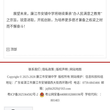
展望未来，廉江市安铺中学将继续秉承“办人民满意之教育”
之宗旨，锐意进取，开拓创新，为培养更多德才兼备之栋梁之材
而不懈奋斗！
顶部
联系我们
|
隐私政策
|
版权声明
|
网站地图
Copyright © 2025-2028 廉江市安铺中学 版权所有 网站维护：信息科技科组
地址：广东省湛江市廉江市安铺镇西大街西环路9号 电话：0759-6843466 邮
箱：jzjfhh2020@163.com
粤ICP备2025364582号-2
粤公网安备44088102000196号
学校代码：：
801403