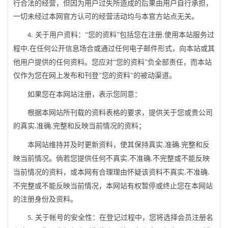
行合法的经营，但因为用户过失所造成的后果由用户自行承担，
一切未经过本网官方认可的经营活动均与本官方站点无关。
关于用户资料：
“您的资料”包括您在注册
使用本站服务过
4
.
.
程中
在任何公开信息场合或通过任何电子邮件形式，向本站或其
.
他用户提供的任何资料。您应对
“您的资料”负全部责任，而本站
仅作为您在网上发布和刊登
您的资料
的被动渠道。
"
"
如果您在本网站注册，表示您同意：
根据本网站所刊载的资料表格的要求，提供关于您或贵公司
的真实
准确
完整和反映当前情况的资料；
.
.
本网站维持并及时更新资料，使其保持真实
准确
完整和反
.
.
映当前情况。倘若您提供任何不真实
不准确
不完整或不能反映
.
.
当前情况的资料，或本网有合理理由怀疑该资料不真实
不准确
.
.
不完整或不能反映当前情况，本网站有权暂停或终止您在本网站
的注册身份及资料。
关于帐号的安全性：在登记过程中，您将选择会员注册名
5
.