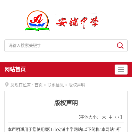
网站首页

您现在位置 :
首页
>
联系信息
>
版权声明
版权声明
【字体大小：
大
中
小
】
本声明适用于您使用
廉江市安铺中学
网站
以下简称
本网站
所
(
"
")