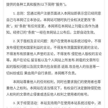
提供的各种工具和服务
以下简称
服务
。
(
"
")
总则：您通过用户注册页面进入本网站即表示您已经同意
1
.
自己与本网订立本协议。本网站可随时执行全权决定更改
“条
款”。如“条款”有任何变更，本网将在本网站上刊载公告作为通
知。经修订的“条款”一经在本网站上公布后，立即自动生效。
关于版权及言论问题：用户在使用本站系统过程中，不得
2
.
发布侵犯党和国家利益的言论，不得发布泄露国家机密的言论，
不得发布有损害他人声誉的言论，不得发布
侵犯他人版权的言论
等。用户在论坛
留言板以及个人网站上所发布
转载的文章所引
.
.
起的版权问题以及因文章内包含毁谤
诋毁
攻击他人的信息等一
.
.
切纠纷或后
果由用户自行承担，本网概不负责。
本网站尊重他人的任何权利，同时也要求我们的使用者也尊
重他人之权利。本网站在适当情况下，有权自行决定删除侵犯他
人权利的文章终止侵害或违反他人权利之使用者的帐号。
关于经营活动：本站支持用户在使用本站系统过程中，进
3
.